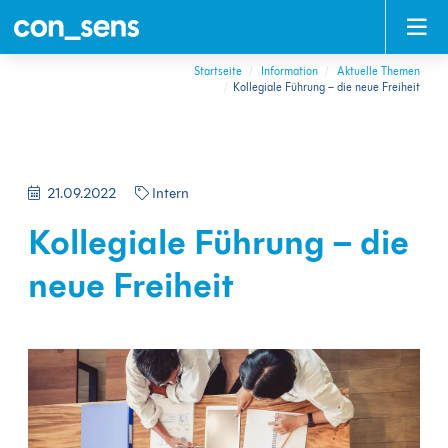
Direkt
Direkt
Direkt
Direkt
zum
zum
zur
zum
Inhalt
Hauptmenu
Suche
Footer
(Eingabetaste)
(Eingabetaste)
(Eingabetaste)
(Eingabetaste)
Startseite
Information
Aktuelle Themen
Kollegiale Führung – die neue Freiheit
21.09.2022
Intern
Kollegiale Führung – die
neue Freiheit