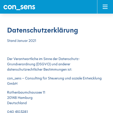
Direkt
Direkt
Direkt
Direkt
zum
zum
zur
zum
Inhalt
Hauptmenu
Suche
Footer
(Eingabetaste)
(Eingabetaste)
(Eingabetaste)
(Eingabetaste)
Datenschutzerklärung
Stand Januar 2021
Der Verantwortliche im Sinne der Datenschutz-
Grundverordnung (DSGVO) und anderer
datenschutzrechtlicher Bestimmungen ist:
con_sens – Consulting für Steuerung und soziale Entwicklung
GmbH
Rothenbaumchaussee 11
20148 Hamburg
Deutschland
040 4103281