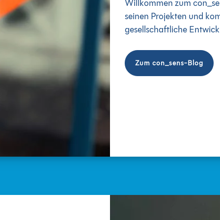
Willkommen zum con_sens
seinen Projekten und komm
gesellschaftliche Entwick
Zum con_sens-Blog